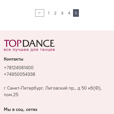
1
2
3
4
5
Контакты
+78124081400
+74950054338
г Санкт-Петербург, Лиговский пр., д 50 к6(Ф),
пом.25
Мы в соц. сетях