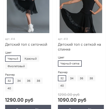
арт.
414
арт.
413
Детский топ с сеточкой
Детский топ с сеткой на
спинке
Цвет
Цвет
Черный
Красный
Черный-сетка
Фиолетовый
Размер
Размер
32
34
36
38
32
34
36
38
40
40
1290.00 руб
1290.00 руб
1090.00 руб