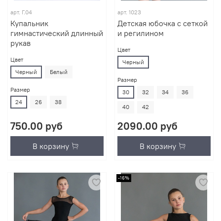
арт.
Г.04
арт.
1023
Купальник
Детская юбочка с сеткой
гимнастический длинный
и регилином
рукав
Цвет
Цвет
Черный
Черный
Белый
Размер
Размер
30
32
34
36
24
26
38
40
42
750.00 руб
2090.00 руб
В корзину
В корзину
-16%