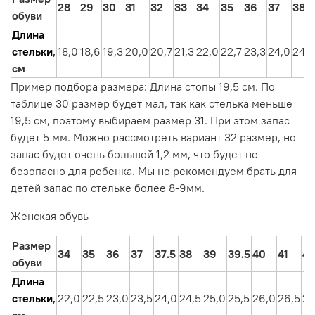
28
29
30
31
32
33
34
35
36
37
38
обуви
Длина
стельки
,
18,0
18,6
19,3
20,0
20,7
21,3
22,0
22,7
23,3
24,0
24,7
см
Пример подбора размера: Длина стопы 19,5 см. По
таблице 30 размер будет мал, так как стелька меньше
19,5 см, поэтому выбираем размер 31. При этом запас
будет 5 мм. Можно рассмотреть вариант 32 размер, но
запас будет очень большой 1,2 мм, что будет не
безопасно для ребенка. Мы не рекомендуем брать для
детей запас по стельке более 8-9мм.
Женская обувь
Размер
34
35
36
37
37.5
38
39
39.5
40
41
42
обуви
Длина
стельки
,
22,0
22,5
23,0
23,5
24,0
24,5
25,0
25,5
26,0
26,5
27