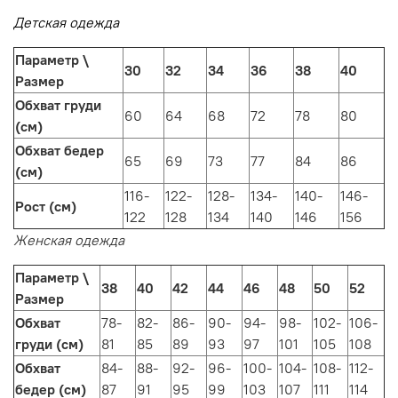
Детская одежда
Параметр \
30
32
34
36
38
40
Размер
Обхват груди
60
64
68
72
78
80
(см)
Обхват бедер
65
69
73
77
84
86
(см)
116-
122-
128-
134-
140-
146-
Рост (см)
122
128
134
140
146
156
Женская одежда
Параметр \
38
40
42
44
46
48
50
52
Размер
Обхват
78-
82-
86-
90-
94-
98-
102-
106-
груди (см)
81
85
89
93
97
101
105
108
Обхват
84-
88-
92-
96-
100-
104-
108-
112-
бедер (см)
87
91
95
99
103
107
111
114