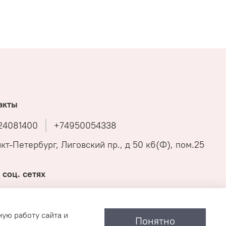
акты
24081400
+74950054338
нкт-Петербург, Лиговский пр., д 50 к6(Ф), пом.25
 соц. сетях
ную работу сайта и
Понятно