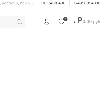
, корпус 6, пом.25
+78124081400
+74950054338
0
0
0.00 руб