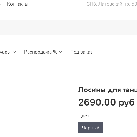
ы
Контакты
СПб, Лиговский пр. 50
суары
Распродажа %
Под заказ
Лосины для танц
2690.00 руб
Цвет
Черный