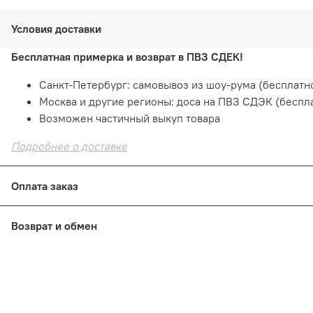
Условия доставки
Бесплатная примерка и возврат в ПВЗ СДЕК!
Санкт-Петербург: самовывоз из шоу-рума (бесплатно
Москва и другие регионы: доса на ПВЗ СДЭК (беспл
Возможен частичный выкуп товара
Подробнее о доставке
Оплата заказ
Оплата онлайн
— картой на сайте. Это быстро и безо
Возврат и обмен
При получении: наличными или картой в пункте выд
В шоуруме СПб: наличными или картой
Е
сли товар не подошел
по размеру или фасону
Подробнее о способах оплаты
В шоуруме СПб: 14 дней с момента покупки
Из интернет-магазина: 7 дней с момента получения