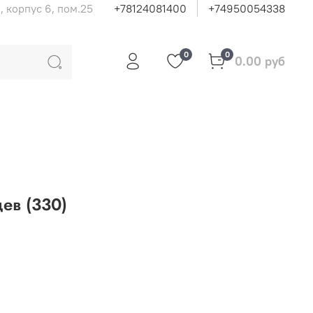
, корпус 6, пом.25
+78124081400
+74950054338
0
0
0.00 руб
ев (330)