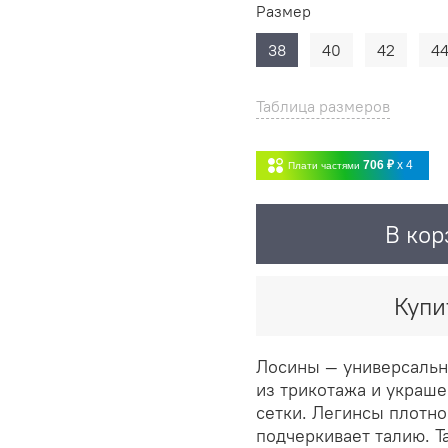
Размер
38
40
42
4
Таблица размеров
706 ₽
x 4
Плати частями
В кор
Купи
Лосины
—
универсальн
из трикотажа и украше
сетки. Легинсы плотно
подчеркивает талию. Т