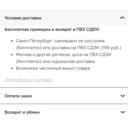
Условия доставки
Бесплатная примерка и возврат в ПВЗ СДЕК!
Санкт-Петербург: самовывоз из шоу-рума
(бесплатно) или доставка на ПВЗ СДЭК (199 руб.)
Москва и другие регионы: доса на ПВЗ СДЭК
(бесплатно) или курьерская доставка
Возможен частичный выкуп товара
Подробнее о доставке
Оплата заказ
Оплата онлайн
— картой на сайте. Это быстро и
Возврат и обмен
безопасно!
При получении: наличными или картой в пункте
Е
сли товар не подошел
по размеру или фасону
выдачи