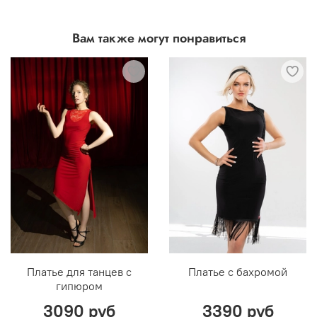
В шоуруме СПб: наличными или картой
В шоуруме СПб: 14 дней с момента покупки
Вам также могут понравиться
Подробнее о способах оплаты
Из интернет-магазина: 7 дней с момента
получения
Подробнее о возврате и обмене
Платье для танцев с
Платье с бахромой
гипюром
3090 руб
3390 руб