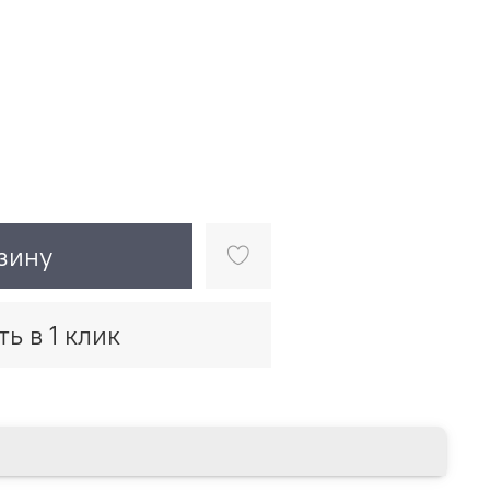
зину
ть в 1 клик