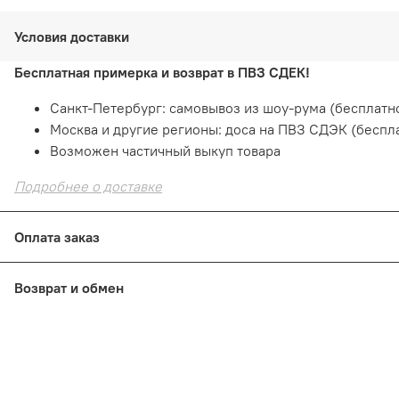
Условия доставки
Бесплатная примерка и возврат в ПВЗ СДЕК!
Санкт-Петербург: самовывоз из шоу-рума (бесплатно
Москва и другие регионы: доса на ПВЗ СДЭК (беспл
Возможен частичный выкуп товара
Подробнее о доставке
Оплата заказ
Оплата онлайн
— картой на сайте. Это быстро и безо
Возврат и обмен
При получении: наличными или картой в пункте выд
В шоуруме СПб: наличными или картой
Е
сли товар не подошел
по размеру или фасону
Подробнее о способах оплаты
В шоуруме СПб: 14 дней с момента покупки
Из интернет-магазина: 7 дней с момента получения