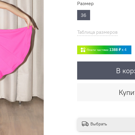
Размер
36
Таблица размеров
1388 ₽
x 4
Плати частями
В кор
Купи
Выбрать