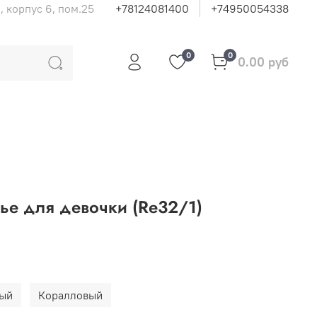
, корпус 6, пом.25
+78124081400
+74950054338
0
0
0.00 руб
тье для девочки (Re32/1)
вый
Коралловый