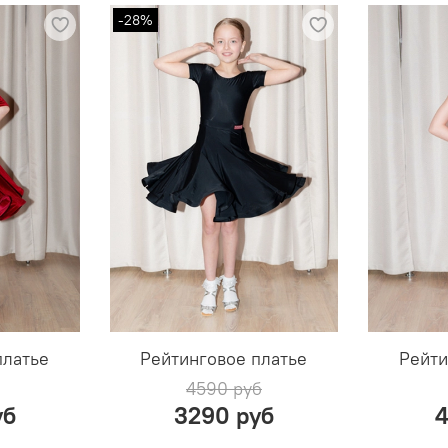
-28%
платье
Рейтинговое платье
Рейти
4590 руб
уб
3290 руб
4