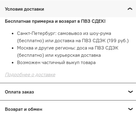
Условия доставки
Бесплатная примерка и возврат в ПВЗ СДЕК!
Санкт-Петербург: самовывоз из шоу-рума
(бесплатно) или доставка на ПВЗ СДЭК (199 руб.)
Москва и другие регионы: доса на ПВЗ СДЭК
(бесплатно) или курьерская доставка
Возможен частичный выкуп товара
Подробнее о доставке
Оплата заказ
Оплата онлайн
— картой на сайте. Это быстро и
Возврат и обмен
безопасно!
При получении: наличными или картой в пункте
Е
сли товар не подошел
по размеру или фасону
выдачи
В шоуруме СПб: наличными или картой
В шоуруме СПб: 14 дней с момента покупки