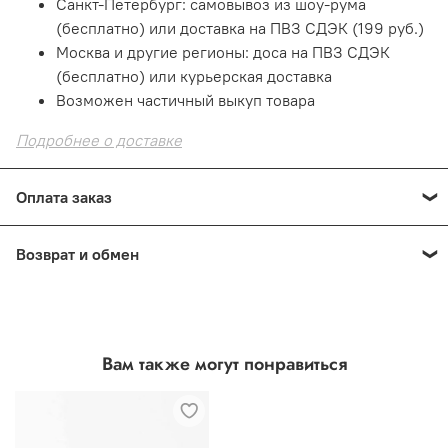
Санкт-Петербург: самовывоз из шоу-рума
(бесплатно) или доставка на ПВЗ СДЭК (199 руб.)
Москва и другие регионы: доса на ПВЗ СДЭК
(бесплатно) или курьерская доставка
Возможен частичный выкуп товара
Подробнее о доставке
Оплата заказ
Оплата онлайн
— картой на сайте. Это быстро и
Возврат и обмен
безопасно!
При получении: наличными или картой в пункте
Е
сли товар не подошел
по размеру или фасону
выдачи
В шоуруме СПб: наличными или картой
В шоуруме СПб: 14 дней с момента покупки
Вам также могут понравиться
Подробнее о способах оплаты
Из интернет-магазина: 7 дней с момента
получения
Подробнее о возврате и обмене