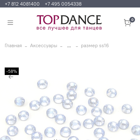
+7 812 4081400
+7 495 0054338
0
Главная
Аксессуары
...
размер ss16
-58%