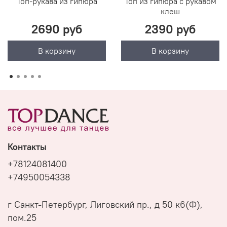
Топ-рукава из гипюра
Топ из гипюра с рукавом
клеш
2690 руб
2390 руб
В корзину
В корзину
Контакты
+78124081400
+74950054338
г Санкт-Петербург, Лиговский пр., д 50 к6(Ф),
пом.25