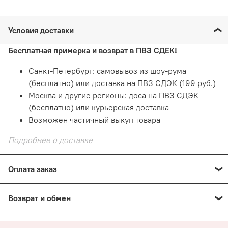
Условия доставки
Бесплатная примерка и возврат в ПВЗ СДЕК!
Санкт-Петербург: самовывоз из шоу-рума
(бесплатно) или доставка на ПВЗ СДЭК (199 руб.)
Москва и другие регионы: доса на ПВЗ СДЭК
(бесплатно) или курьерская доставка
Возможен частичный выкуп товара
Подробнее о доставке
Оплата заказ
Оплата онлайн
— картой на сайте. Это быстро и
Возврат и обмен
безопасно!
При получении: наличными или картой в пункте
Е
сли товар не подошел
по размеру или фасону
выдачи