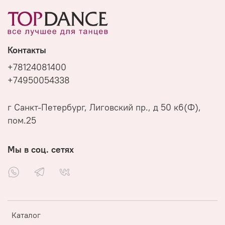
В шоуруме СПб: наличными или картой
В шоуруме СПб: 14 дней с момента покупки
Подробнее о способах оплаты
Из интернет-магазина: 7 дней с момента
получения
Контакты
Подробнее о возврате и обмене
+78124081400
+74950054338
г Санкт-Петербург, Лиговский пр., д 50 к6(Ф),
пом.25
Мы в соц. сетях
Каталог