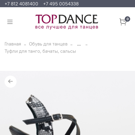
+7 812 4081400
+7 495 0054338
0
Главная
Обувь для танцев
...
Туфли для танго, бачаты, сальсы