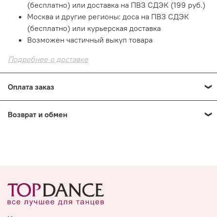
(бесплатно) или доставка на ПВЗ СДЭК (199 руб.)
Москва и другие регионы: доса на ПВЗ СДЭК
(бесплатно) или курьерская доставка
Возможен частичный выкуп товара
Подробнее о доставке
Оплата заказ
Оплата онлайн
— картой на сайте. Это быстро и
Возврат и обмен
безопасно!
При получении: наличными или картой в пункте
Е
сли товар не подошел
по размеру или фасону
выдачи
В шоуруме СПб: наличными или картой
В шоуруме СПб: 14 дней с момента покупки
Подробнее о способах оплаты
Из интернет-магазина: 7 дней с момента
получения
Подробнее о возврате и обмене