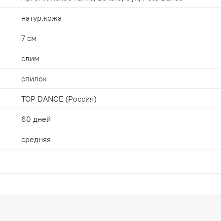
натур.кожа
7 см
слим
спилок
TOP DANCE (Россия)
60 дней
средняя