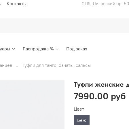
ы
Контакты
СПб, Лиговский пр. 50
суары
Распродажа %
Под заказ
танцев
Туфли для танго, бачаты, сальсы
Туфли женские д
7990.00 руб
Цвет
Беж