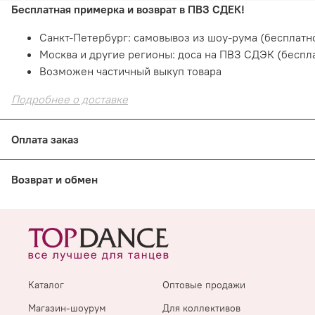
Бесплатная примерка и возврат в ПВЗ СДЕК!
Санкт-Петербург: самовывоз из шоу-рума (бесплатно
Москва и другие регионы: доса на ПВЗ СДЭК (беспл
Возможен частичный выкуп товара
Подробнее о доставке
Оплата заказ
Оплата онлайн
— картой на сайте. Это быстро и безо
Возврат и обмен
При получении: наличными или картой в пункте выд
В шоуруме СПб: наличными или картой
Е
сли товар не подошел
по размеру или фасону
Подробнее о способах оплаты
В шоуруме СПб: 14 дней с момента покупки
Из интернет-магазина: 7 дней с момента получения
Каталог
Оптовые продажи
Подробнее о возврате и обмене
Магазин-шоурум
Для коллективов