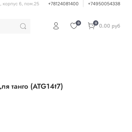
, корпус 6, пом.25
+78124081400
+74950054338
0
0
0.00 руб
ля танго (ATG14t7)