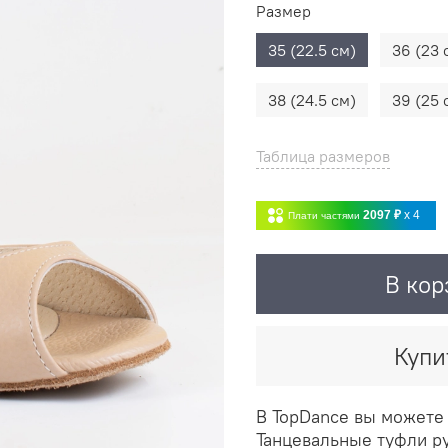
Размер
35 (22.5 см)
36 (23 
38 (24.5 см)
39 (25 
Таблица размеров
2097 ₽
x 4
Плати частями
В кор
Купи
В TopDance вы можете 
Танцевальные туфли р